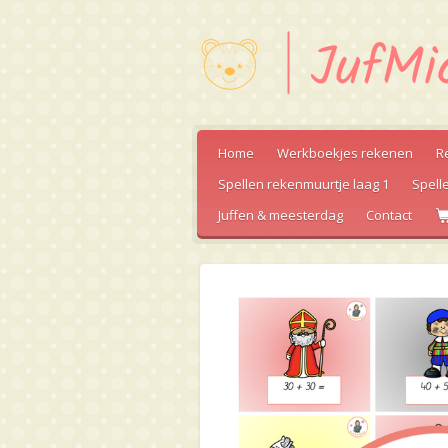
Ga
direct
naar
de
hoofdinhoud
Home
Werkboekjes rekenen
R
Spellen rekenmuurtje laag 1
Spell
Juffen & meesterdag
Contact