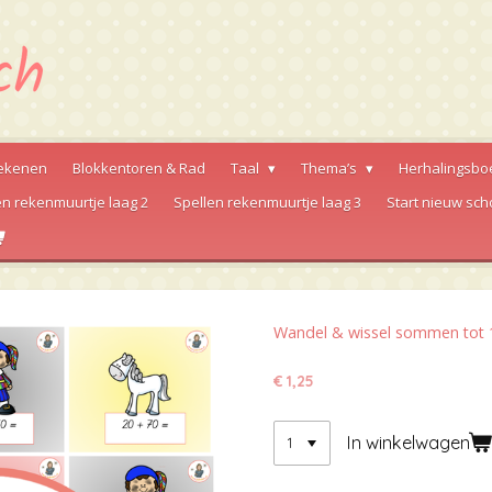
ekenen
Blokkentoren & Rad
Taal
Thema’s
Herhalingsbo
en rekenmuurtje laag 2
Spellen rekenmuurtje laag 3
Start nieuw sch
Wandel & wissel sommen tot 1
€ 1,25
In winkelwagen