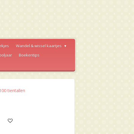
ekjes
Wandel & wissel kaartjes
ooljaar
Boekentips
00 tientallen