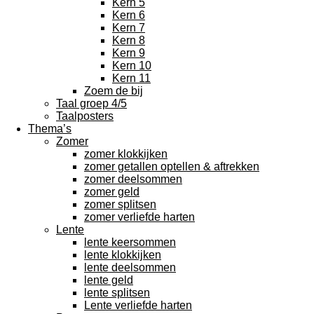
Kern 5
Kern 6
Kern 7
Kern 8
Kern 9
Kern 10
Kern 11
Zoem de bij
Taal groep 4/5
Taalposters
Thema’s
Zomer
zomer klokkijken
zomer getallen optellen & aftrekken
zomer deelsommen
zomer geld
zomer splitsen
zomer verliefde harten
Lente
lente keersommen
lente klokkijken
lente deelsommen
lente geld
lente splitsen
Lente verliefde harten