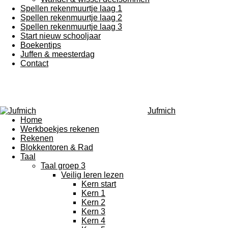
Spellen rekenmuurtje laag 1
Spellen rekenmuurtje laag 2
Spellen rekenmuurtje laag 3
Start nieuw schooljaar
Boekentips
Juffen & meesterdag
Contact
Jufmich
Home
Werkboekjes rekenen
Rekenen
Blokkentoren & Rad
Taal
Taal groep 3
Veilig leren lezen
Kern start
Kern 1
Kern 2
Kern 3
Kern 4