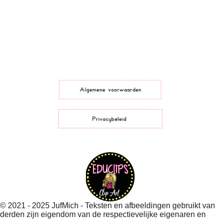
F
T
P
I
a
i
i
n
c
k
n
s
e
T
t
t
b
o
e
a
o
k
r
g
o
e
r
k
s
a
t
m
© 2021 - 2025 JufMich - Teksten en afbeeldingen gebruikt van
derden zijn eigendom van de respectievelijke eigenaren en