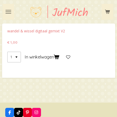
Ga
direct
naar
de
hoofdinhoud
wandel & wissel digitaal gemixt V2
€ 1,00
In winkelwagen
F
T
P
I