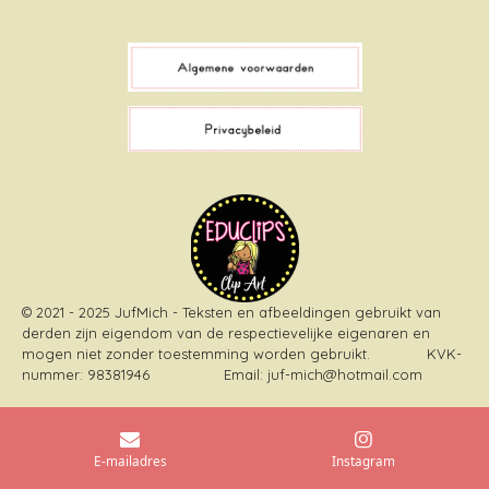
a
i
i
n
c
k
n
s
e
T
t
t
b
o
e
a
o
k
r
g
o
e
r
k
s
a
t
m
© 2021 - 2025 JufMich - Teksten en afbeeldingen gebruikt van
derden zijn eigendom van de respectievelijke eigenaren en
mogen niet zonder toestemming worden gebruikt
. KVK-
nummer: 98381946 Email: juf-mich@hotmail.com
E-mailadres
Instagram