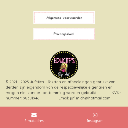
a
i
i
n
c
k
n
s
e
T
t
t
b
o
e
a
o
k
r
g
o
e
r
k
s
a
t
m
© 2021 - 2025 JufMich - Teksten en afbeeldingen gebruikt van
derden zijn eigendom van de respectievelijke eigenaren en
mogen niet zonder toestemming worden gebruikt
. KVK-
nummer: 98381946 Email: juf-mich@hotmail.com
E-mailadres
Instagram