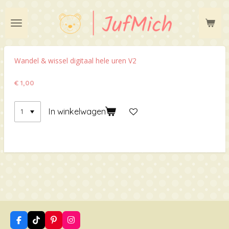
Ga
direct
naar
de
hoofdinhoud
Wandel & wissel digitaal hele uren V2
€ 1,00
In winkelwagen
F
T
P
I