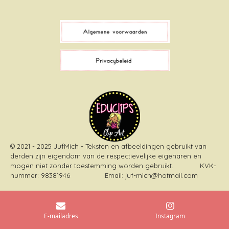
a
i
i
n
c
k
n
s
e
T
t
t
b
o
e
a
o
k
r
g
o
e
r
k
s
a
t
m
© 2021 - 2025 JufMich - Teksten en afbeeldingen gebruikt van
derden zijn eigendom van de respectievelijke eigenaren en
mogen niet zonder toestemming worden gebruikt
. KVK-
nummer: 98381946 Email: juf-mich@hotmail.com
E-mailadres
Instagram