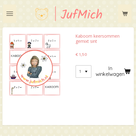
Ga
direct
naar
de
hoofdinhoud
Kaboom keersommen
gemixt sint
€ 1,50
In
winkelwagen