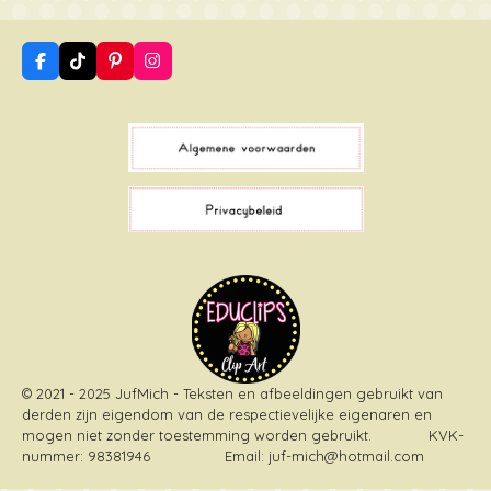
F
T
P
I
a
i
i
n
c
k
n
s
e
T
t
t
b
o
e
a
o
k
r
g
o
e
r
k
s
a
t
m
© 2021 - 2025 JufMich - Teksten en afbeeldingen gebruikt van
derden zijn eigendom van de respectievelijke eigenaren en
mogen niet zonder toestemming worden gebruikt
. KVK-
nummer: 98381946 Email: juf-mich@hotmail.com