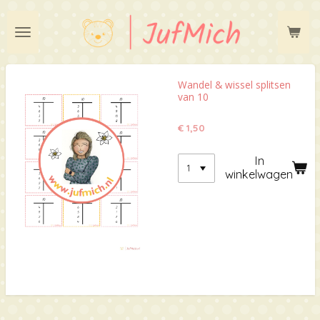
Ga
direct
naar
de
hoofdinhoud
Wandel & wissel splitsen
van 10
€ 1,50
In
winkelwagen