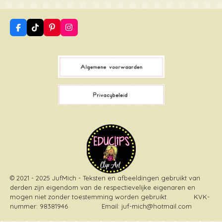
F
T
P
I
a
i
i
n
c
k
n
s
e
T
t
t
b
o
e
a
o
k
r
g
o
e
r
k
s
a
t
m
© 2021 - 2025 JufMich - Teksten en afbeeldingen gebruikt van
derden zijn eigendom van de respectievelijke eigenaren en
mogen niet zonder toestemming worden gebruikt
. KVK-
nummer: 98381946 Email: juf-mich@hotmail.com