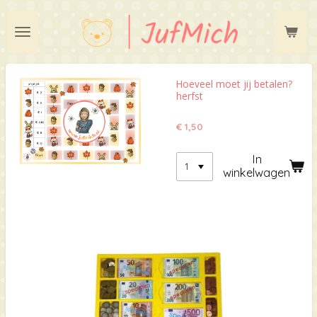
Ga
direct
naar
de
hoofdinhoud
Hoeveel moet jij betalen?
herfst
€ 1,50
In
winkelwagen