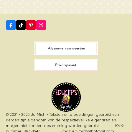
F
T
P
I
a
i
i
n
c
k
n
s
e
T
t
t
b
o
e
a
o
k
r
g
o
e
r
k
s
a
t
m
© 2021 - 2025 JufMich - Teksten en afbeeldingen gebruikt van
derden zijn eigendom van de respectievelijke eigenaren en
mogen niet zonder toestemming worden gebruikt
. KVK-
nummer: 98381946 Email: juf-mich@hotmail.com