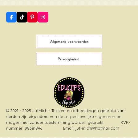
F
T
P
I
a
i
i
n
c
k
n
s
e
T
t
t
b
o
e
a
o
k
r
g
o
e
r
k
s
a
t
m
© 2021 - 2025 JufMich - Teksten en afbeeldingen gebruikt van
derden zijn eigendom van de respectievelijke eigenaren en
mogen niet zonder toestemming worden gebruikt
. KVK-
nummer: 98381946 Email: juf-mich@hotmail.com