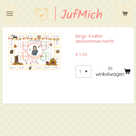
Ga
direct
naar
de
hoofdinhoud
Bingo 4-tallen
deelsommen herfst
€ 1,50
In
winkelwagen