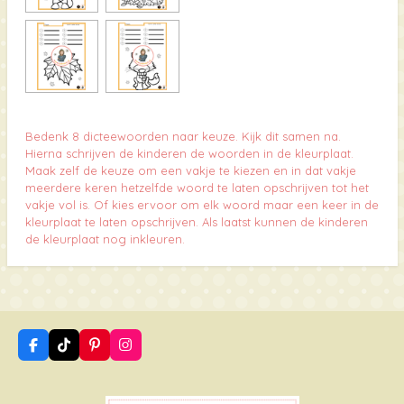
Bedenk 8 dicteewoorden naar keuze. Kijk dit samen na.
Hierna schrijven de kinderen de woorden in de kleurplaat.
Maak zelf de keuze om een vakje te kiezen en in dat vakje
meerdere keren hetzelfde woord te laten opschrijven tot het
vakje vol is. Of kies ervoor om elk woord maar een keer in de
kleurplaat te laten opschrijven. A
ls laatst kunnen de kinderen
de kleurplaat nog inkleuren.
F
T
P
I
a
i
i
n
c
k
n
s
e
T
t
t
b
o
e
a