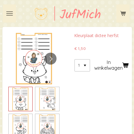
Ga
direct
naar
de
hoofdinhoud
Kleurplaat dictee herfst
€ 1,50
In
winkelwagen