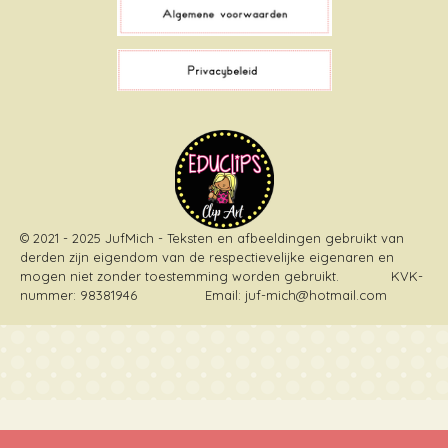
o
k
r
g
o
e
r
k
s
a
t
m
© 2021 - 2025 JufMich - Teksten en afbeeldingen gebruikt van
derden zijn eigendom van de respectievelijke eigenaren en
mogen niet zonder toestemming worden gebruikt
. KVK-
nummer: 98381946 Email: juf-mich@hotmail.com