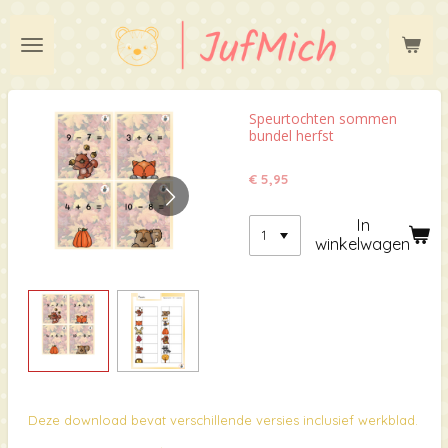
Ga
direct
naar
de
hoofdinhoud
Speurtochten sommen
bundel herfst
€ 5,95
In
winkelwagen
Deze download bevat verschillende versies inclusief werkblad.