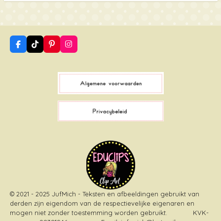
F
T
P
I
a
i
i
n
c
k
n
s
e
T
t
t
b
o
e
a
o
k
r
g
o
e
r
k
s
a
t
m
© 2021 - 2025 JufMich - Teksten en afbeeldingen gebruikt van
derden zijn eigendom van de respectievelijke eigenaren en
mogen niet zonder toestemming worden gebruikt
. KVK-