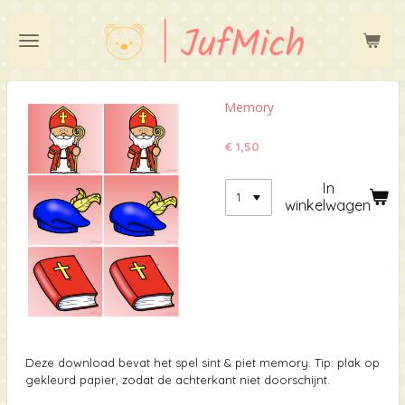
Ga
direct
naar
de
hoofdinhoud
Memory
€ 1,50
In
winkelwagen
Deze download bevat het spel sint & piet memory. Tip: plak op
gekleurd papier, zodat de achterkant niet doorschijnt.