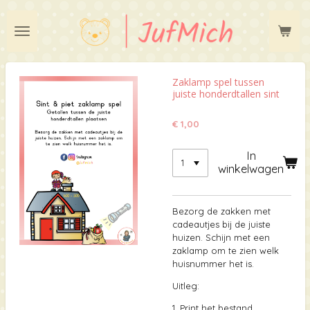
Ga
direct
naar
de
hoofdinhoud
Zaklamp spel tussen
juiste honderdtallen sint
€ 1,00
In
winkelwagen
Bezorg de zakken met
cadeautjes bij de juiste
huizen. Schijn met een
zaklamp om te zien welk
huisnummer het is.
Uitleg:
1. Print het bestand