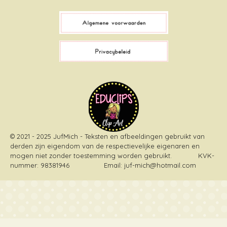
c
k
n
s
e
T
t
t
b
o
e
a
o
k
r
g
o
e
r
k
s
a
t
m
© 2021 - 2025 JufMich - Teksten en afbeeldingen gebruikt van
derden zijn eigendom van de respectievelijke eigenaren en
mogen niet zonder toestemming worden gebruikt
. KVK-
nummer: 98381946 Email: juf-mich@hotmail.com