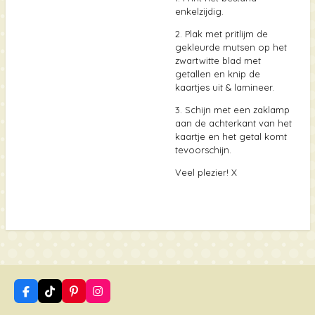
enkelzijdig.
2. Plak met pritlijm de
gekleurde mutsen op het
zwartwitte blad met
getallen en knip de
kaartjes uit & lamineer.
3. Schijn met een zaklamp
aan de achterkant van het
kaartje en het getal komt
tevoorschijn.
Veel plezier! X
F
T
P
I
a
i
i
n