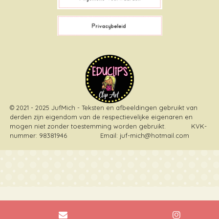
o
e
r
k
s
a
t
m
© 2021 - 2025 JufMich - Teksten en afbeeldingen gebruikt van
derden zijn eigendom van de respectievelijke eigenaren en
mogen niet zonder toestemming worden gebruikt
. KVK-
nummer: 98381946 Email: juf-mich@hotmail.com