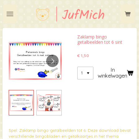
Ga
direct
naar
de
hoofdinhoud
Zaklamp bingo
getalbeelden tot 6 sint
€ 1,50
In
winkelwagen
Spel: Zaklamp bingo getalbeelden tot 6. Deze download bevat
verschillende bingobladen en getalkaartjes in het thema